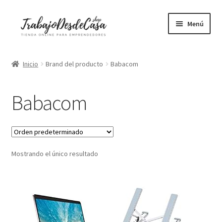
Ir
Ir
Menú
a
al
la
contenido
Portátiles
navegación
Inicio
Brand del producto
Babacom
Mesas elevables
Babacom
Sillas ergonómicas
Libros
Mostrando el único resultado
Accesorios