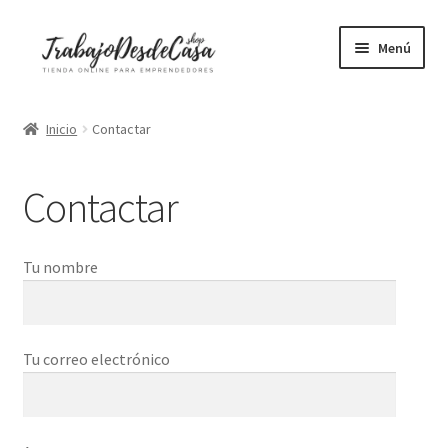
Ir
Ir
Menú
a
al
la
contenido
Portátiles
navegación
Inicio
Contactar
Mesas elevables
Contactar
Sillas ergonómicas
Libros
Tu nombre
Accesorios
Tu correo electrónico