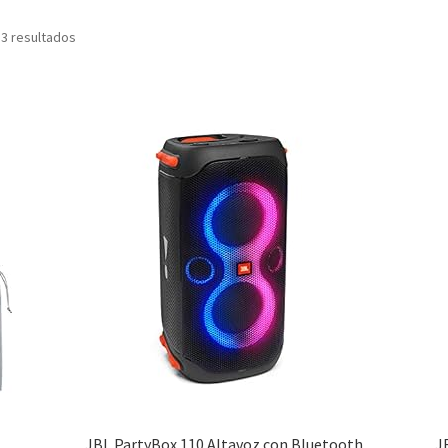
 3 resultados
JBL PartyBox 110 Altavoz con Bluetooth
J