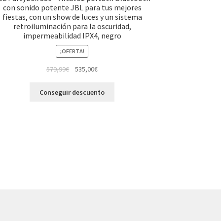
con sonido potente JBL para tus mejores
fiestas, con un show de luces y un sistema
retroiluminación para la oscuridad,
impermeabilidad IPX4, negro
¡OFERTA!
El
El
579,99
€
535,00
€
precio
precio
original
actual
Conseguir descuento
era:
es:
579,99€.
535,00€.