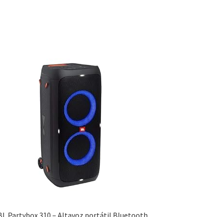
BL Partybox 310 – Altavoz portátil Bluetooth