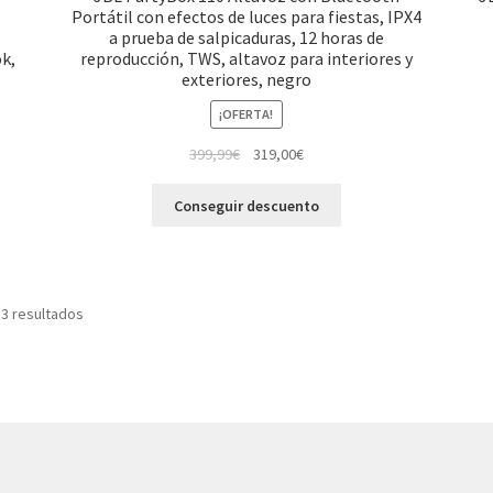
Portátil con efectos de luces para fiestas, IPX4
a prueba de salpicaduras, 12 horas de
ok,
reproducción, TWS, altavoz para interiores y
exteriores, negro
¡OFERTA!
El
El
399,99
€
319,00
€
precio
precio
original
actual
Conseguir descuento
era:
es:
399,99€.
319,00€.
 3 resultados