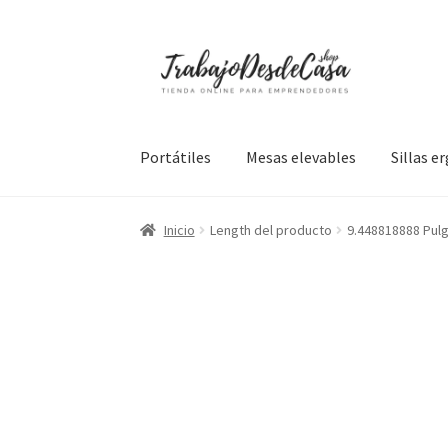
Ir
Ir
a
al
la
contenido
navegación
Portátiles
Mesas elevables
Sillas 
Inicio
Length del producto
9.448818888 Pul