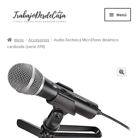
Ir
Ir
Menú
a
al
la
contenido
Portátiles
navegación
Inicio
Accesorios
Audio-Technica Micrófono dinámico
cardioide (serie ATR)
Mesas elevables
Sillas ergonómicas
Libros
Accesorios