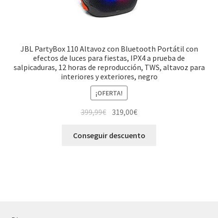
JBL PartyBox 110 Altavoz con Bluetooth Portátil con
efectos de luces para fiestas, IPX4 a prueba de
salpicaduras, 12 horas de reproducción, TWS, altavoz para
interiores y exteriores, negro
¡OFERTA!
El
El
399,99
€
319,00
€
precio
precio
original
actual
Conseguir descuento
era:
es:
399,99€.
319,00€.