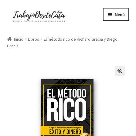
Ir
Ir
Menú
a
al
la
contenido
Portátiles
navegación
Inicio
Libros
El método rico de Richard Gracia y Diego
Gracia
Mesas elevables
Sillas ergonómicas
Libros
Accesorios