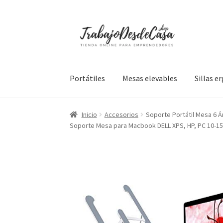
Ir
Ir
a
al
la
contenido
navegación
Portátiles
Mesas elevables
Sillas 
Inicio
Accesorios
Soporte Portátil Mesa 6 Á
Soporte Mesa para Macbook DELL XPS, HP, PC 10-15