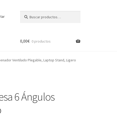
Buscar
Buscar
tar
por:
0,00
€
0 productos
denador Ventilado Plegable, Laptop Stand, Ligero
esa 6 Ángulos
o