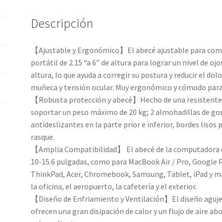
Descripción
【Ajustable y Ergonómico】El abecé ajustable para comp
portátil de 2.15 “a 6” de altura para lograr un nivel de oj
altura, lo que ayuda a corregir su postura y reducir el dolo
muñeca y tensión ocular. Muy ergonómico y cómodo para l
【Robusta protección y abecé】Hecho de una resistente a
soportar un peso máximo de 20 kg; 2 almohadillas de gom
antideslizantes en la parte prior e inferior, bordes lisos p
rasque.
【Amplia Compatibilidad】 El abecé de la computadora es
10-15.6 pulgadas, como para MacBook Air / Pro, Google P
ThinkPad, Acer, Chromebook, Samsung, Tablet, iPad y má
la oficina, el aeropuerto, la cafetería y el exterior.
【Diseño de Enfriamiento y Ventilación】El diseño agujero
ofrecen una gran disipación de calor y un flujo de aire abo