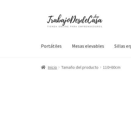
Ir
Ir
a
al
la
contenido
navegación
Portátiles
Mesas elevables
Sillas 
Inicio
Tamaño del producto
110×60cm