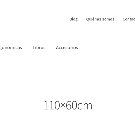
Blog
Quiénes somos
Contac
ergonómicas
Libros
Accesorios
110×60cm