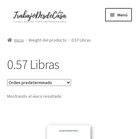
Ir
Ir
Menú
a
al
la
contenido
Portátiles
navegación
Inicio
Weight del producto
0.57 Libras
Mesas elevables
0.57 Libras
Sillas ergonómicas
Libros
Mostrando el único resultado
Accesorios