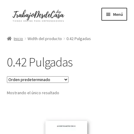
Ir
Ir
Menú
a
al
la
contenido
Portátiles
navegación
Inicio
Width del producto
0.42 Pulgadas
Mesas elevables
0.42 Pulgadas
Sillas ergonómicas
Libros
Mostrando el único resultado
Accesorios