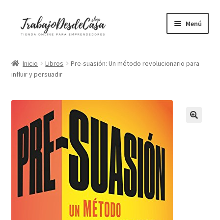
Ir
Ir
Menú
a
al
la
contenido
Portátiles
navegación
Inicio
Libros
Pre-suasión: Un método revolucionario para
influir y persuadir
Mesas elevables
Sillas ergonómicas
Libros
Accesorios